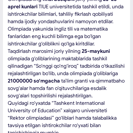
aprel kunlari
TIUE universitetida tashkil etildi, unda
ishtirokchilar bilimlari, tahliliy fikrlash qobiliyati
hamda ijodiy yondashuvlarini namoyon etdilar.
Olimpiada yakunida ingliz tili va matematika
fanlaridan eng kuchli bilimga ega bo‘lgan
ishtirokchilar g‘oliblikni qo‘lga kiritdilar.
Taqdirlash marosimi joriy yilning
25-may
kuni
olimpiada g‘oliblarining maktablarida tashkil
qilinadigan “So‘nggi qo‘ng‘iroq” tadbirida o‘tkazilishi
rejalashtirilgan bo‘lib, unda olimpiada g‘oliblariga
21000000 so‘mgacha
ta’lim granti va qimmatbaho
sovg‘alar hamda fan o‘qituvchilariga esdalik
sovg‘alari topshirilishi rejalashtirilgan.
Quyidagi ro‘yxatda “Tashkent International
University of Education” xalqaro universiteti
“Rektor olimpiadasi” go‘liblari hamda talabalikka
tavsiya etilgan ishtirokchilar ro‘yxati bilan
tanishishingiz mumkin.