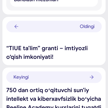
Oldingi
“TIUE ta’lim” granti – imtiyozli
o‘qish imkoniyati!
Keyingi
750 dan ortiq oʻqituvchi sunʼiy
intellekt va kiberxavfsizlik boʻyicha
Beeline Academy kurslarini tugatdi