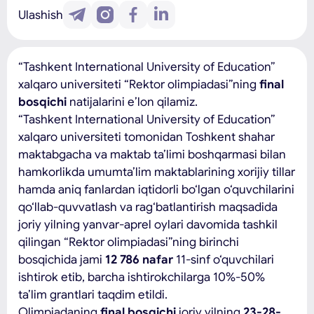
Ulashish
“Tashkent International University of Education”
xalqaro universiteti “Rektor olimpiadasi”ning
final
bosqichi
natijalarini e’lon qilamiz.
“Tashkent International University of Education”
xalqaro universiteti tomonidan Toshkent shahar
maktabgacha va maktab ta’limi boshqarmasi bilan
hamkorlikda umumta’lim maktablarining xorijiy tillar
hamda aniq fanlardan iqtidorli bo‘lgan o‘quvchilarini
qo‘llab-quvvatlash va rag‘batlantirish maqsadida
joriy yilning yanvar-aprel oylari davomida tashkil
qilingan “Rektor olimpiadasi”ning birinchi
bosqichida jami
12 786
nafar
11-sinf o‘quvchilari
ishtirok etib, barcha ishtirokchilarga 10%-50%
ta’lim grantlari taqdim etildi.
Olimpiadaning
final bosqichi
joriy yilning
23-28-