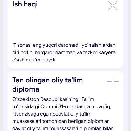
Ish haqi
IT sohasi eng yuqori daromadli yo‘nalishlardan
biri bo‘lib, barqaror daromad va tezkor karyera
o‘sishini ta’minlaydi.
Tan olingan oliy ta’lim
diploma
O‘zbekiston Respublikasining “Ta’lim
to‘g‘risida”gi Qonuni 31-moddasiga muvofiq,
litsenziyaga ega nodavlat oliy ta’lim
muassasalari tomonidan berilgan diplomlar
davlat oliy ta’lim muassasalari diplomlari bilan