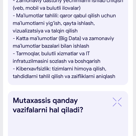
- Zamonaviy dasturiy yechimlarni ishlab chiqish
(veb, mobil va bulutli ilovalar)
- Ma’lumotlar tahlili: qaror qabul qilish uchun
ma’lumotlarni yig‘ish, qayta ishlash,
vizualizatsiya va talqin qilish
- Katta ma’lumotlar (Big Data) va zamonaviy
ma’lumotlar bazalari bilan ishlash
- Tarmoqlar, bulutli xizmatlar va IT
infratuzilmasini sozlash va boshqarish
- Kiberxavfsizlik: tizimlarni himoya qilish,
tahdidlarni tahlil qilish va zaifliklarni aniqlash
Mutaxassis qanday
vazifalarni hal qiladi?