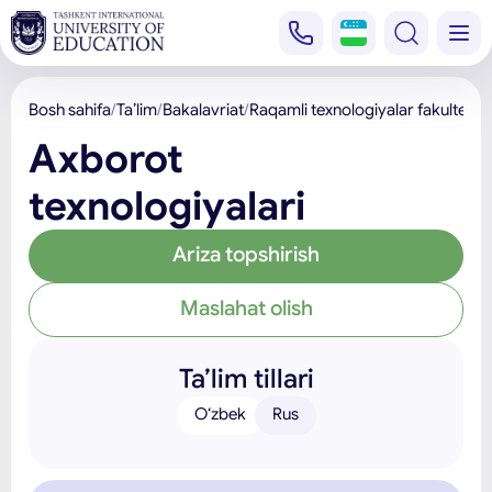
Bosh sahifa
Ta’lim
Bakalavriat
Raqamli texnologiyalar fakulteti
Axborot
texnologiyalari
Ariza topshirish
Maslahat olish
Ta’lim tillari
O‘zbek
Rus