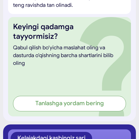
teng ravishda tan olinadi.
Keyingi qadamga
tayyormisiz?
Qabul qilish bo‘yicha maslahat oling va
dasturda o‘qishning barcha shartlarini bilib
oling
Tanlashga yordam bering
Kelajakdagi kasbingiz sari