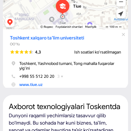
Axborot texnologiyalari Toskentda
Dunyoni raqamli yechimlarsiz tasavvur qilib
bo‘lmaydi. Bu sohada har kuni biznes, ta’lim,
sanoat va odamlar hayotiga ta’sir ko‘rsatadigan