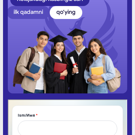
ilk qadamni
qo‘ying