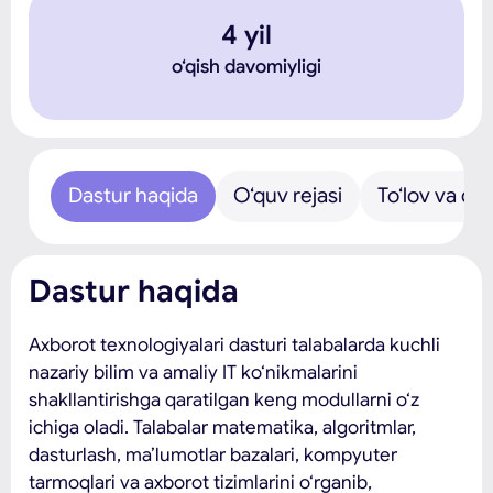
4 yil
o‘qish davomiyligi
Dastur haqida
O‘quv rejasi
To‘lov va qa
Dastur haqida
Axborot texnologiyalari dasturi talabalarda kuchli
nazariy bilim va amaliy IT ko‘nikmalarini
shakllantirishga qaratilgan keng modullarni o‘z
ichiga oladi. Talabalar matematika, algoritmlar,
dasturlash, ma’lumotlar bazalari, kompyuter
tarmoqlari va axborot tizimlarini o‘rganib,