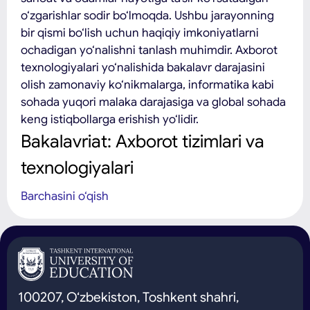
o‘zgarishlar sodir bo‘lmoqda. Ushbu jarayonning
bir qismi bo‘lish uchun haqiqiy imkoniyatlarni
ochadigan yo‘nalishni tanlash muhimdir. Axborot
texnologiyalari yo‘nalishida bakalavr darajasini
olish zamonaviy ko‘nikmalarga, informatika kabi
sohada yuqori malaka darajasiga va global sohada
keng istiqbollarga erishish yo‘lidir.
Bakalavriat: Axborot tizimlari va
texnologiyalari
Axborot tizimlari va texnologiyalari yo‘nalishi
Barchasini o‘qish
bo‘yicha zamonaviy dastur bozor talablariga mos
keladigan dolzarb bilim va ko‘nikmalarni egallashni
istaganlarga mo‘ljallangan. Biz Toshkent shahridagi
fakultetimizga o‘qishga kirishni xohlovchilarga
amaliy tayyorgarlik, zamonaviy fanlar va kasb
asoslariga ishonch bilan kirish imkonini beruvchi
100207, O‘zbekiston, Toshkent shahri,