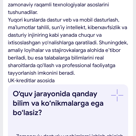
zamonaviy raqamli texnologiyalar asoslarini
tushunadilar.
Yuqori kurslarda dastur veb va mobil dasturlash,
ma’lumotlar tahlili, sun’iy intellekt, kiberxavfsizlik va
dasturiy injiniring kabi yanada chuqur va
ixtisoslashgan yo‘nalishlarga qaratiladi. Shuningdek,
amaliy loyihalar va stajirovkalarga alohida e’tibor
beriladi, bu esa talabalarga bilimlarini real
sharoitlarda qo‘llash va professional faoliyatga
tayyorlanish imkonini beradi.
UK-kreditlar asosida
O‘quv jarayonida qanday
bilim va ko‘nikmalarga ega
bo‘lasiz?