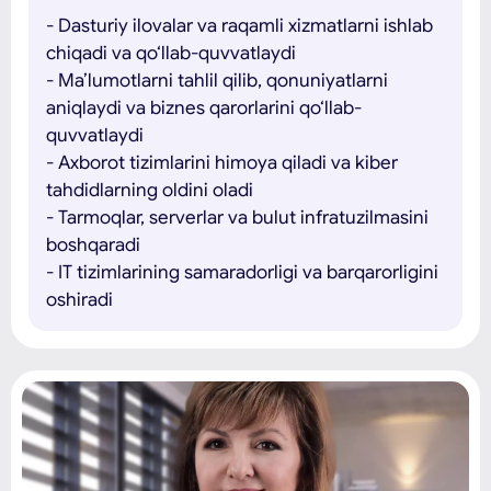
- Dasturiy ilovalar va raqamli xizmatlarni ishlab
chiqadi va qo‘llab-quvvatlaydi
- Ma’lumotlarni tahlil qilib, qonuniyatlarni
aniqlaydi va biznes qarorlarini qo‘llab-
quvvatlaydi
- Axborot tizimlarini himoya qiladi va kiber
tahdidlarning oldini oladi
- Tarmoqlar, serverlar va bulut infratuzilmasini
boshqaradi
- IT tizimlarining samaradorligi va barqarorligini
oshiradi