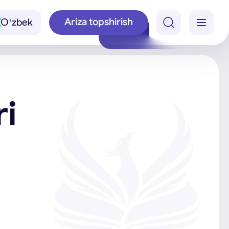
Ariza topshirish
Oʻzbek
ri