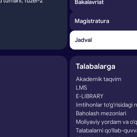
 tumani, Tuzel-2
Bakalavriat
Magistratura
Jadval
Talabalarga
Akademik taqvim
LMS
E-LIBRARY
Imtihonlar to‘g‘risidagi
Baholash mezonlari
Moliyaviy yordam va o‘q
Talabalarni qo‘llab-quvv