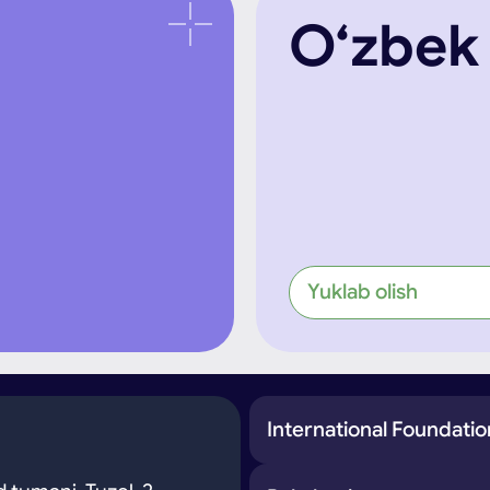
O‘zbek t
Yuklab olish
International Foundat