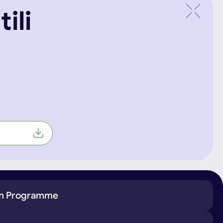
ili
ion Programme