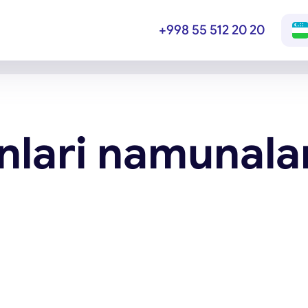
+998 55 512 20 20
onlari namunala