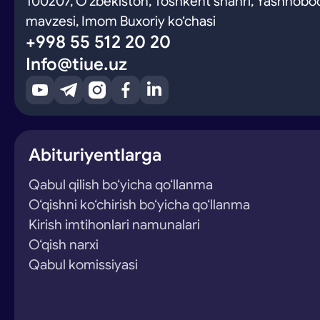
100207, O‘zbekiston, Toshkent shahri, Yashnobod
mavzesi, Imom Buxoriy ko‘chasi
+998 55 512 20 20
Info@tiue.uz
Abituriyentlarga
Qabul qilish bo‘yicha qo‘llanma
O‘qishni ko‘chirish bo‘yicha qo‘llanma
Kirish imtihonlari namunalari
O‘qish narxi
Qabul komissiyasi