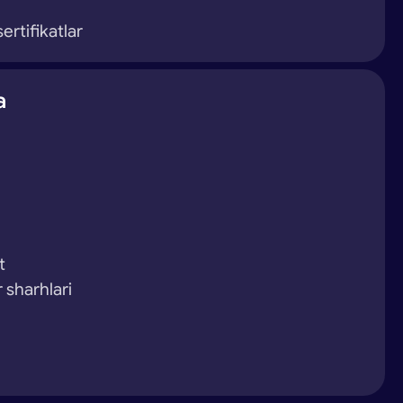
ertifikatlar
a
t
r sharhlari